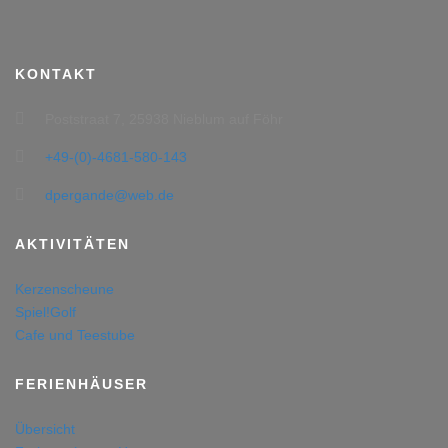
KONTAKT
Poststraat 7, 25938 Nieblum auf Föhr
+49-(0)-4681-580-143
dpergande@web.de
AKTIVITÄTEN
Kerzenscheune
Spiel!Golf
Cafe und Teestube
FERIENHÄUSER
Übersicht